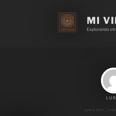
MI V
Explorando otr
LUR
junio 5, 2013
,
11:45