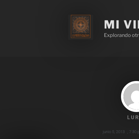
MI V
Explorando otr
LUR
junio 5, 2013
,
7:30