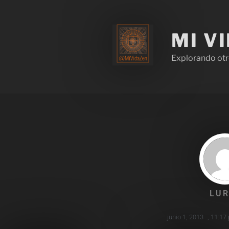
MI V
Explorando otr
LUR
junio 1, 2013
,
11:17