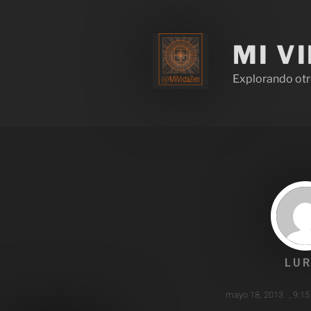
MI V
Explorando otr
LUR
mayo 18, 2013
,
9:15