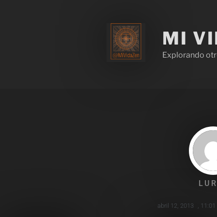
MI V
Explorando otr
LUR
abril 12, 2013
,
11:01