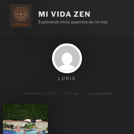
MI VIDA ZEN
Explorando otros aspectos de mi vida
LURIS
diciembre 11, 2012
,
2:07 am
,
Uncategorized