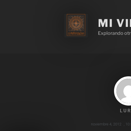
MI V
Explorando otr
LUR
noviembre 4, 2012
,
10