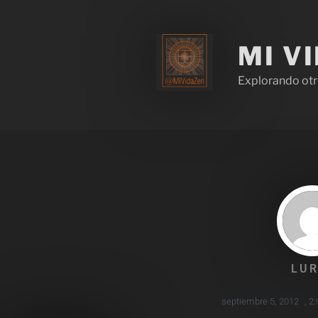
MI V
Explorando otr
LUR
septiembre 5, 2012
,
2: