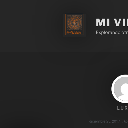
MI V
Explorando otr
LUR
diciembre 25, 2017
,
6: