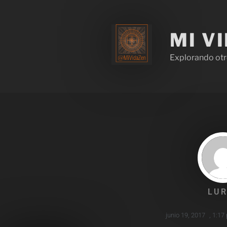
MI V
Explorando otr
LUR
junio 19, 2017
,
1:17