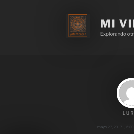
MI V
Explorando otr
LUR
mayo 27, 2017
,
5:30