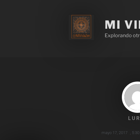
MI V
Explorando otr
LUR
mayo 17, 2017
,
5:30