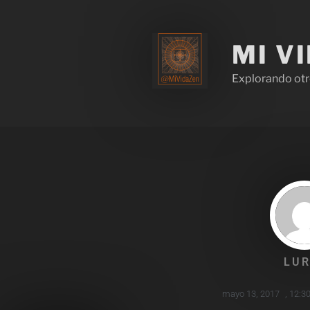
MI V
Explorando otr
LUR
mayo 13, 2017
,
12:3