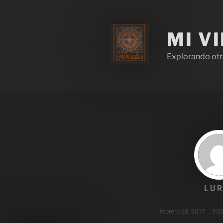
MI V
Explorando otr
LUR
febrero 23, 2017
,
9:0