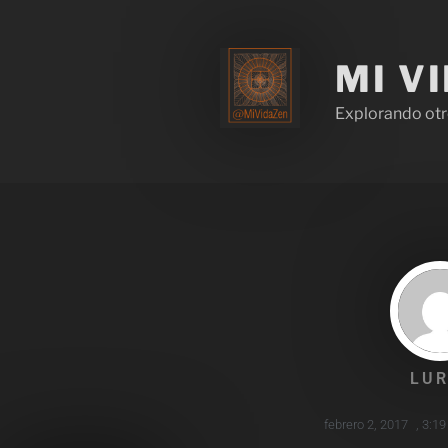
MI V
Explorando otr
LUR
febrero 2, 2017
,
3:1