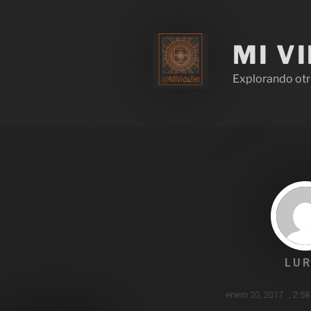
MI V
Explorando otr
LUR
enero 20, 2017
,
2:58