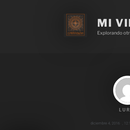
MI V
Explorando otr
LUR
diciembre 4, 2016
,
12: