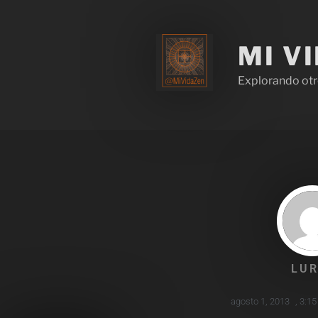
MI V
Explorando otr
LUR
agosto 1, 2013
,
3:15