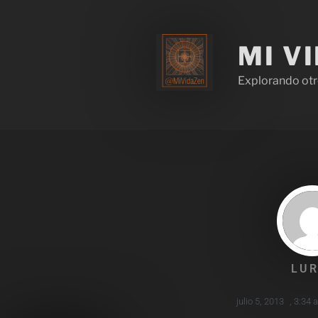
MI V
Explorando otr
LUR
julio 5, 2013
,
3:34 