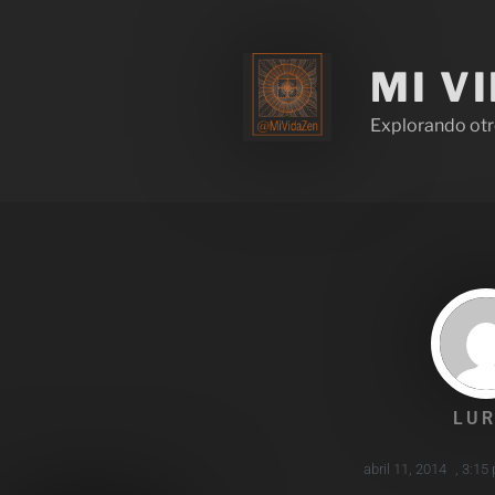
MI V
Explorando otr
LUR
abril 11, 2014
,
3:15