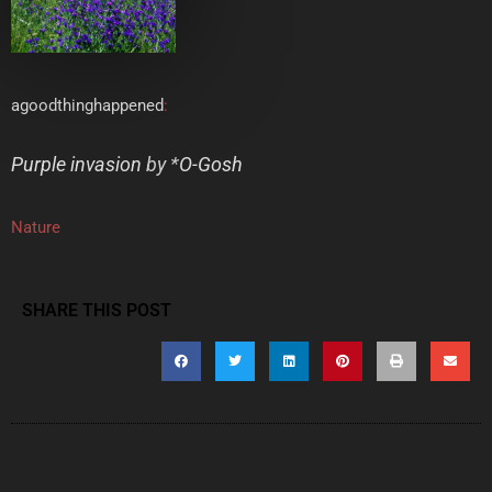
agoodthinghappened
:
Purple invasion
by *
O-Gosh
Nature
SHARE THIS POST