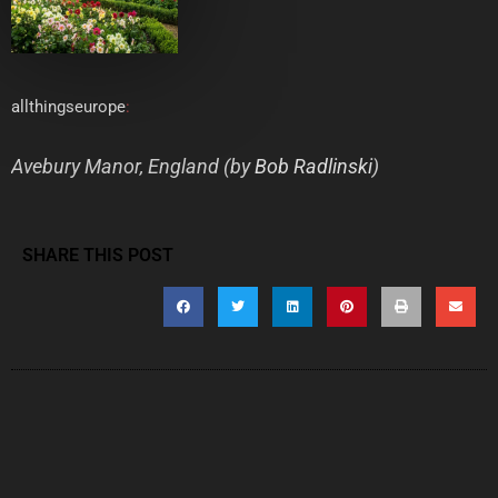
allthingseurope
:
Avebury Manor, England (by
Bob Radlinski
)
SHARE THIS POST