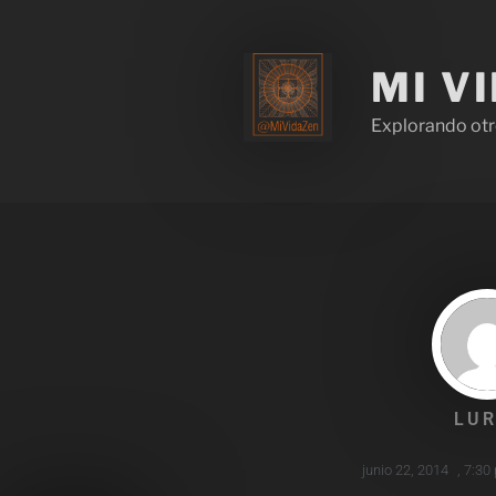
MI V
Explorando otr
LUR
junio 22, 2014
,
7:30