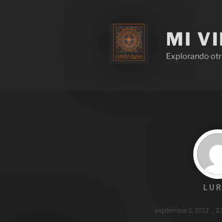
MI V
Explorando otr
LUR
septiembre 2, 2012
,
2: