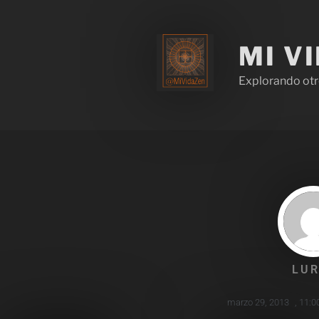
MI V
Explorando otr
LUR
marzo 29, 2013
,
11:0