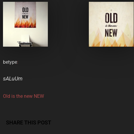
betype
:
sALuUm
Old is the new NEW
SHARE THIS POST