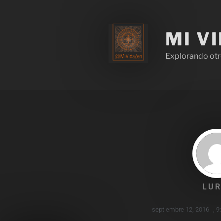
MI V
Explorando otr
LUR
septiembre 12, 2016
,
9