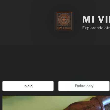
MI V
Explorando otr
Inicio
Embroidery