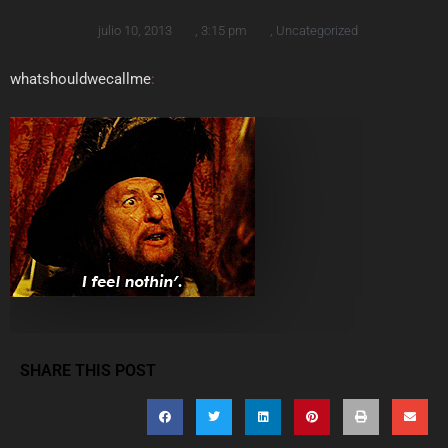
julio 10, 2013
,
3:15 pm
,
Uncategorized
whatshouldwecallme
:
SHARE THIS POST