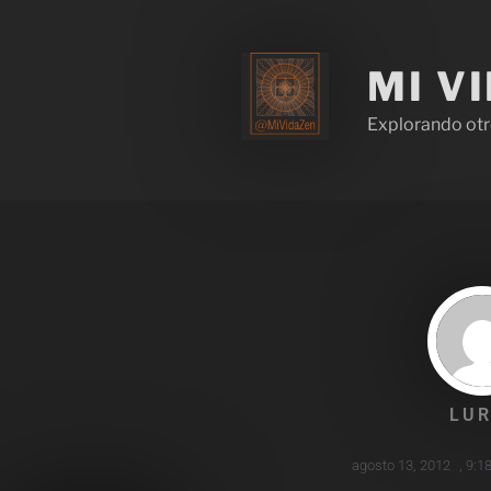
MI V
Explorando otr
LUR
agosto 13, 2012
,
9:1