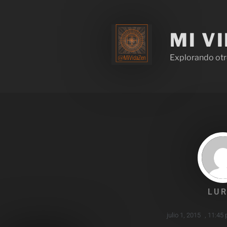
MI V
Explorando otr
LUR
julio 1, 2015
,
11:45