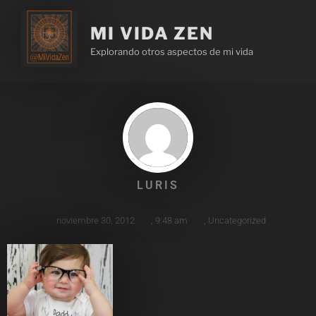
MI VIDA ZEN
Explorando otros aspectos de mi vida
LURIS
noviembre 30, 2012
,
9:48 am
,
Uncategorized