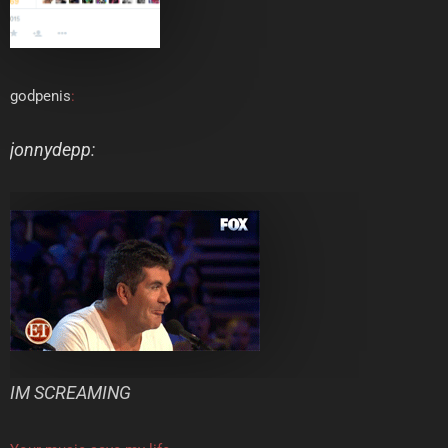
godpenis
:
jonnydepp
:
IM SCREAMING