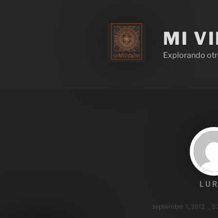
MI V
Explorando otr
LUR
septiembre 1, 2012
,
5: