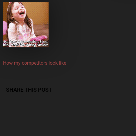
How my competitors look like
SHARE THIS POST