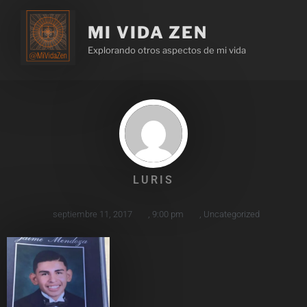
MI VIDA ZEN
Explorando otros aspectos de mi vida
LURIS
septiembre 11, 2017
,
9:00 pm
,
Uncategorized