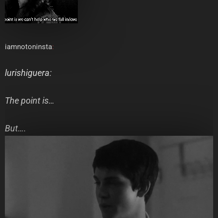
iamnotoninsta
:
lurishiguera
:
The point is…
But….