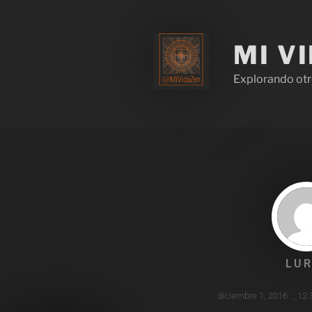
MI V
Explorando otr
LUR
diciembre 1, 2016
,
12: