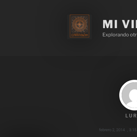
MI V
Explorando otr
LUR
febrero 2, 2014
,
3:1