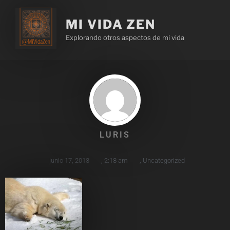
MI VIDA ZEN
Explorando otros aspectos de mi vida
LURIS
junio 17, 2013
,
2:18 am
,
Uncategorized