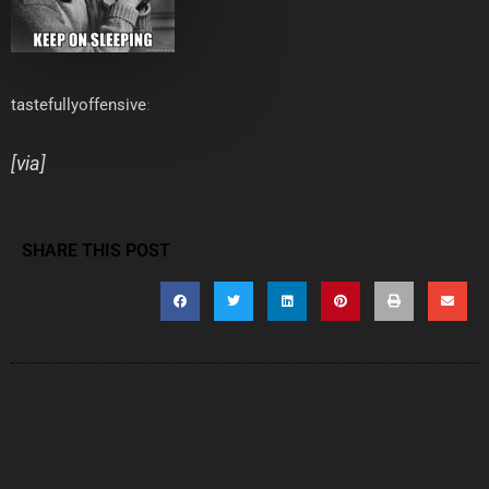
tastefullyoffensive
:
[
via
]
SHARE THIS POST