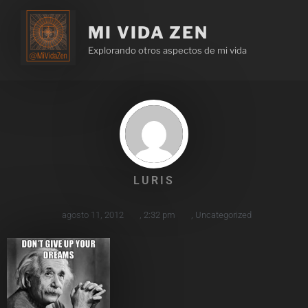
MI VIDA ZEN
Explorando otros aspectos de mi vida
LURIS
agosto 11, 2012
,
2:32 pm
,
Uncategorized