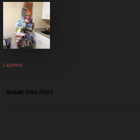
Laziness
SHARE THIS POST