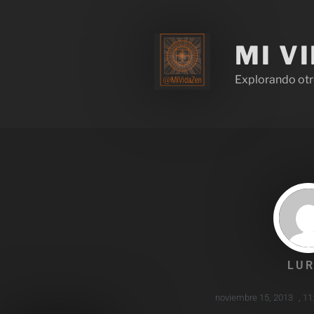
MI V
Explorando otr
LUR
noviembre 15, 2013
,
11