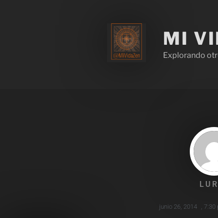
MI V
Explorando otr
LUR
junio 26, 2014
,
7:30