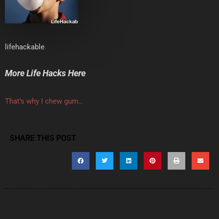
lifehackable
:
More Life Hacks Here
That’s why I chew gum…
SHARE THIS POST