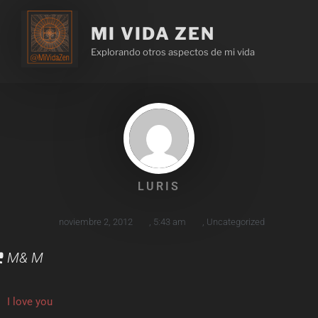
MI VIDA ZEN
Explorando otros aspectos de mi vida
LURIS
noviembre 2, 2012
,
5:43 am
,
Uncategorized
M& M
I love you