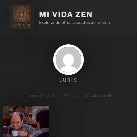
MI VIDA ZEN
Explorando otros aspectos de mi vida
LURIS
enero 14, 2013
,
7:24 pm
,
Uncategorized