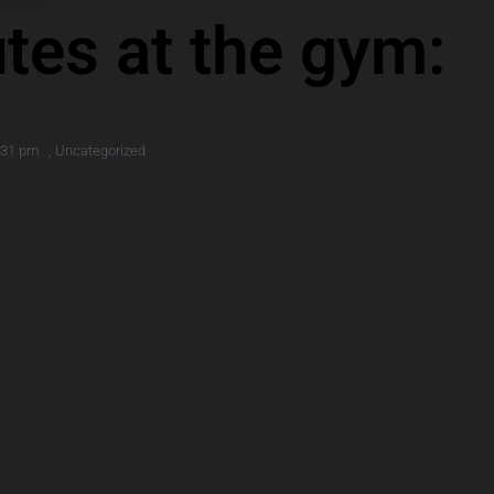
tes at the gym:
:31 pm
,
Uncategorized