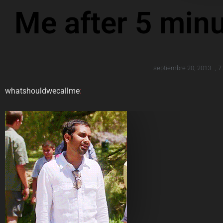
Me after 5 minu
septiembre 20, 2013
,
7
whatshouldwecallme
: