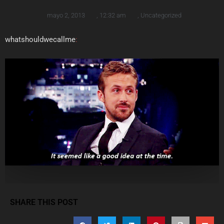
mayo 2, 2013
,
12:32 am
,
Uncategorized
whatshouldwecallme
:
SHARE THIS POST