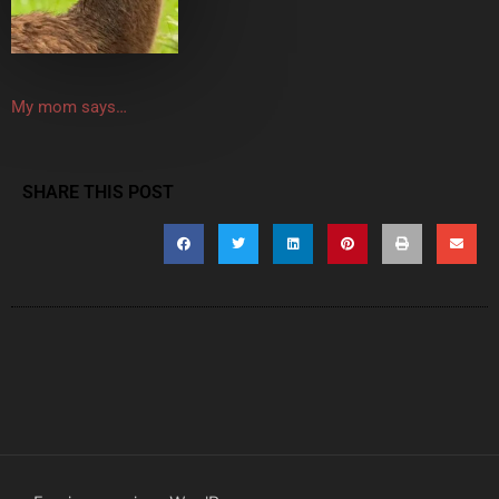
My mom says…
SHARE THIS POST