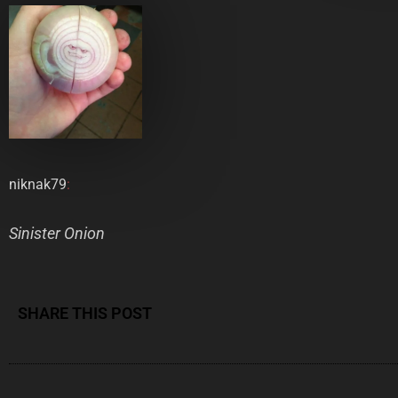
niknak79
:
Sinister Onion
SHARE THIS POST