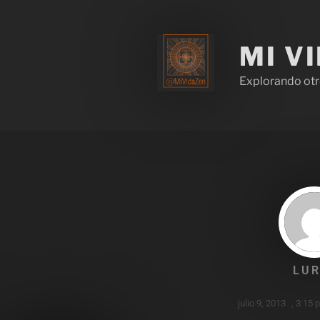
MI V
Explorando otr
LUR
julio 9, 2013
,
3:15 