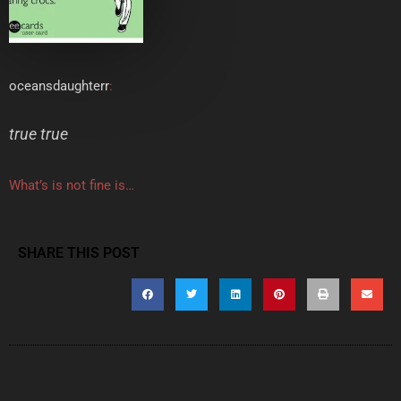
oceansdaughterr
:
true true
What’s is not fine is…
SHARE THIS POST