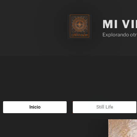
MI V
Explorando otr
Inicio
Still Life